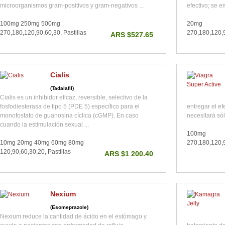
microorganismos gram-positivos y gram-negativos ...
efectivo; se e
100mg 250mg 500mg
20mg
270,180,120,90,60,30, Pastillas
270,180,120,9
ARS $527.65
Cialis
(Tadalafil)
Cialis es un inhibidor eficaz, reversible, selectivo de la
fosfodiesterasa de tipo 5 (PDE 5) específico para el
entregar el e
monofosfato de guanosina cíclica (cGMP). En caso
necesitará sól
cuando la estimulación sexual ...
100mg
10mg 20mg 40mg 60mg 80mg
270,180,120,9
120,90,60,30,20, Pastillas
ARS $1 200.40
Nexium
(Esomeprazole)
Nexium reduce la cantidad de ácido en el estómago y