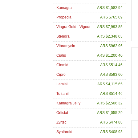
Kamagra
ARS $1,582.94
Propecia
ARS $765.09
Viagra Gold - Vigour
ARS $7,993.85
Stendra
ARS $2,348.03
Vibramycin
ARS $962.96
Cialis
ARS $1,200.40
Clomid
ARS $514.46
Cipro
ARS $593.60
Lamisil
ARS $4,115.65
Tofranil
ARS $514.46
Kamagra Jelly
ARS $2,506.32
Orlistat
ARS $1,055.29
Zyrtec
ARS $474.88
Synthroid
ARS $408.93