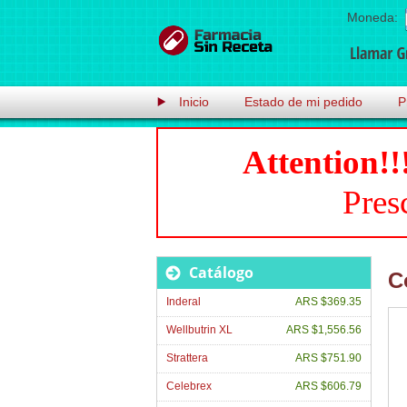
Moneda:
Inicio
Estado de mi pedido
P
Attention!!
Pres
Catálogo
C
Inderal
ARS $369.35
Wellbutrin XL
ARS $1,556.56
Strattera
ARS $751.90
Celebrex
ARS $606.79