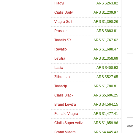
Flagyl
ARS $263.82
Cialis Daily
ARS $1,239.97
Viagra Soft
ARS $1,398.26
Proscar
ARS $883.81
Tadalis SX
ARS $1,767.62
Revatio
ARS $1,688.47
Levitra
ARS $1,358.69
Lasix
ARS $408.93
Zithromax
ARS $527.65
Tadacip
ARS $1,780.81
Cialis Black
ARS $5,606.25
Brand Levitra
ARS $4,564.15
Female Viagra
ARS $1,477.41
Cialis Super Active
ARS $1,859.96
Val
Brand Viagra
ARS $4,445.43