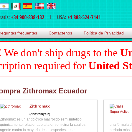
reguntas frecuentes
Contáctenos
Política de Privacidad
!
We don't ship drugs to the
Un
cription required for
United St
ompra Zithromax Ecuador
Zithromax
(Azithromycin)
Zithromax es un antibiótico macrólido semisintético
químicamente relacionado a la eritromicina la cual es
una fórmula d
agente contra la mayoría de las especies de los
período más b