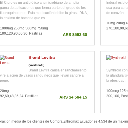
El Cipro es un antibiótico antimicrobiano de amplia
Inderal es bl
gama de aplicaciones que forma parte del grupo de los
usa para curar
fluoroquinolonos. Esta medicación inhibe la girasa DNA,
de corazón.
la enzima de bacteria que es ...
10mg 20mg 
1000mg 250mg 500mg 750mg
270,180,90,60
180,120,90,60,30, Pastillas
ARS $593.60
Brand Levitra
(Vardenafil)
Brand Levitra causa ensanchamiento
Synthroid con
y relajación de vasos sanguíneos que llevan sangre al
la glándula ti
pene.
la obesidad.
20mg
100mcg 125m
92,60,48,36,24, Pastillas
200,100, Pasti
ARS $4 564.15
oración media de los clientes de
Compra Zithromax Ecuador
es
4.534
de un máxi