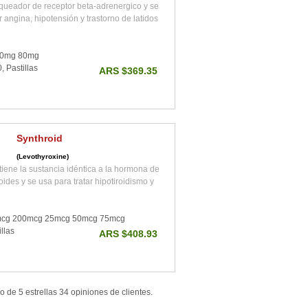
oqueador de receptor beta-adrenergico y se
 angina, hipotensión y trastorno de latidos
40mg 80mg
, Pastillas
ARS $369.35
Synthroid
(Levothyroxine)
tiene la sustancia idéntica a la hormona de
roides y se usa para tratar hipotiroidismo y
cg 200mcg 25mcg 50mcg 75mcg
llas
ARS $408.93
mo de
5
estrellas
34
opiniones de
clientes
.