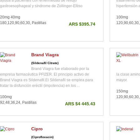
ayuda a pacientes con enfermedad de reflujo
tratamiento de
gastroesophageal y síndrome de Zollinger-Elliso
hipertensión a
20mg 40mg
100mg
180,120,90,60,30, Pastillas
120,90,60,30,
ARS $395.74
Brand Viagra
(Sildenafil Citrate)
Brand Viagra fue elaborado por la
empresa farmacéutica PFIZER. El principio activo de
la clase amino
Brand Viagra es Sildenafil.El Sildenafil se emplea para
mayor.
tratar la disfunción eréctil (impotencia) en los ...
150mg
100mg
120,90,60,30, 
92,48,36,24, Pastillas
ARS $4 445.43
Cipro
(Ciprofloxacin)