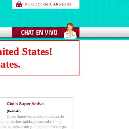
0
0.00 | Su cesta:
ARS $ 0.00
ited States!
ates.
Cialis Super Active
(Tadalafil)
Cialis Super Active se caracteriza de
e la resorción rápida y avanzada con un
reve de activación y un período más largo