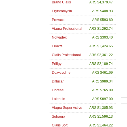
Brand Cialis
ARS $4,379.47
Erythromycin
ARS $408.93
Prevacid
ARS $593.60
Viagra Professional
ARS $1,292.74
Nolvadex
ARS $303.40
Eriacta
ARS $1,424.65
Cialis Professional
ARS $2,361.22
Priligy
ARS $2,189.74
Doxycycline
ARS $461.69
Diflucan
ARS $989.34
Lioresal
ARS $765.09
Lotensin
ARS $897.00
Viagra Super Active
ARS $1,305.93
Suhagra
ARS $1,596.13
Cialis Soft
ARS $1,464.22