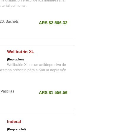
 la disfunción eréctil de los hombres y la
rterial pulmonar.
20, Sachets
ARS $2 506.32
Wellbutrin XL
(Bupropion)
Wellbutrin XL es un antidepresivo de
cetona prescrito para aliviar la depresión
Pastillas
ARS $1 556.56
Inderal
(Propranolol)