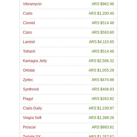
Vibramycin
ARS $962.96
Cialis
ARS $1,200.40
Clomid
ARS $514.46
Cipro
ARS $593.60
Lamisil
ARS $4,115.65
Tofranil
ARS $514.46
Kamagra Jelly
ARS $2,506.32
Orlistat
ARS $1,055.29
Zyrtec
ARS $474.88
Synthroid
ARS $408.93
Flagyl
ARS $263.82
Cialis Daily
ARS $1,239.97
Viagra Soft
ARS $1,398.26
Proscar
ARS $883.81
Tadalis SX
ARS $1,767.62