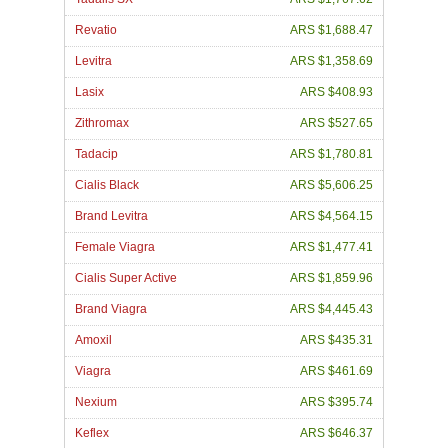
Revatio
ARS $1,688.47
Levitra
ARS $1,358.69
Lasix
ARS $408.93
Zithromax
ARS $527.65
Tadacip
ARS $1,780.81
Cialis Black
ARS $5,606.25
Brand Levitra
ARS $4,564.15
Female Viagra
ARS $1,477.41
Cialis Super Active
ARS $1,859.96
Brand Viagra
ARS $4,445.43
Amoxil
ARS $435.31
Viagra
ARS $461.69
Nexium
ARS $395.74
Keflex
ARS $646.37