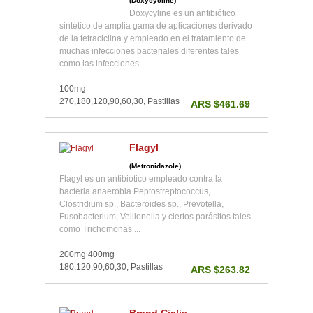
(Doxycycline)
Doxycyline es un antibiótico
sintético de amplia gama de aplicaciones derivado
de la tetraciclina y empleado en el tratamiento de
muchas infecciones bacteriales diferentes tales
como las infecciones ...
100mg
270,180,120,90,60,30, Pastillas
ARS $461.69
Flagyl
(Metronidazole)
Flagyl es un antibiótico empleado contra la
bacteria anaerobia Peptostreptococcus,
Clostridium sp., Bacteroides sp., Prevotella,
Fusobacterium, Veillonella y ciertos parásitos tales
como Trichomonas ...
200mg 400mg
180,120,90,60,30, Pastillas
ARS $263.82