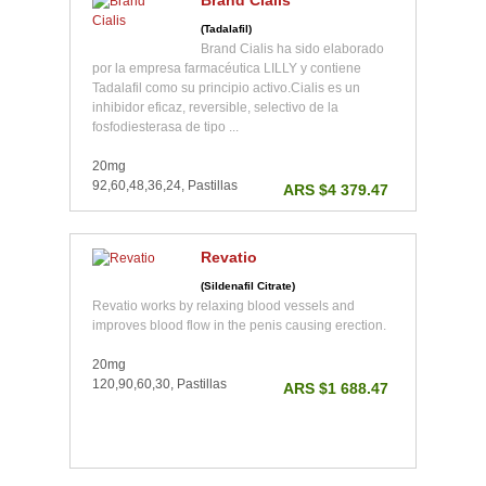
Brand Cialis
(Tadalafil)
Brand Cialis ha sido elaborado
por la empresa farmacéutica LILLY y contiene
Tadalafil como su principio activo.Cialis es un
inhibidor eficaz, reversible, selectivo de la
fosfodiesterasa de tipo ...
20mg
92,60,48,36,24, Pastillas
ARS $4 379.47
Revatio
(Sildenafil Citrate)
Revatio works by relaxing blood vessels and
improves blood flow in the penis causing erection.
20mg
120,90,60,30, Pastillas
ARS $1 688.47