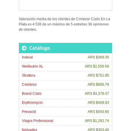
Valoración media de los clientes de
Comprar Cialis En La
Plata
es
4.536
de un máximo de
5
estrellas
36
opiniones
de
clientes
.
Catálogo
Inderal
ARS $369.35
Wellbutrin XL
ARS $1,556.56
Strattera
ARS $751.90
Celebrex
ARS $606.79
Brand Cialis
ARS $4,379.47
Erythromycin
ARS $408.93
Prevacid
ARS $593.60
Viagra Professional
ARS $1,292.74
Nolvadex
ARS $303.40