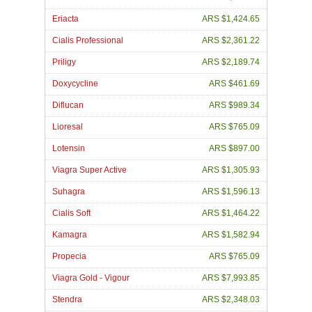
Eriacta
ARS $1,424.65
Cialis Professional
ARS $2,361.22
Priligy
ARS $2,189.74
Doxycycline
ARS $461.69
Diflucan
ARS $989.34
Lioresal
ARS $765.09
Lotensin
ARS $897.00
Viagra Super Active
ARS $1,305.93
Suhagra
ARS $1,596.13
Cialis Soft
ARS $1,464.22
Kamagra
ARS $1,582.94
Propecia
ARS $765.09
Viagra Gold - Vigour
ARS $7,993.85
Stendra
ARS $2,348.03