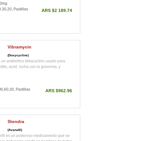
90mg
,30,20, Pastillas
ARS $2 189.74
Vibramycin
(Doxycycline)
 un antibiótico tetracyclino usado para
ntitis, acné, lucha con la gonorrea, y
0,60,30, Pastillas
ARS $962.96
Stendra
(Avanafil)
nfil es un poderoso medicamento que se