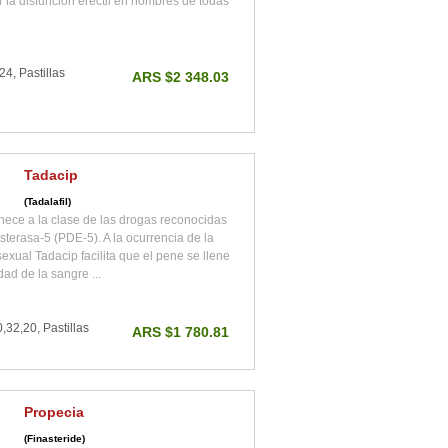
r la disfunción eréctil en hombres de todas
4, Pastillas
ARS $2 348.03
Tadacip
(Tadalafil)
nece a la clase de las drogas reconocidas
sterasa-5 (PDE-5). A la ocurrencia de la
exual Tadacip facilita que el pene se llene
ad de la sangre ...
,32,20, Pastillas
ARS $1 780.81
Propecia
(Finasteride)