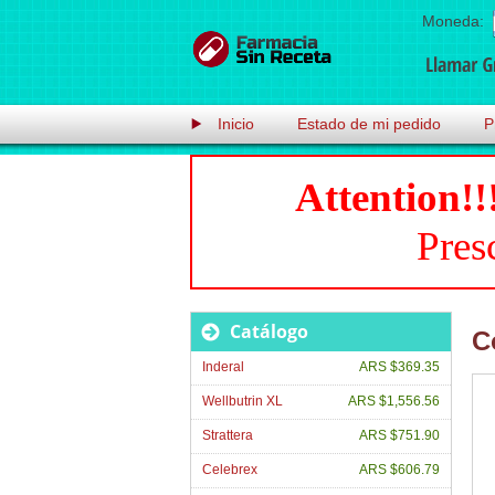
Moneda:
Inicio
Estado de mi pedido
P
Attention!!
Pres
Catálogo
C
Inderal
ARS $369.35
Wellbutrin XL
ARS $1,556.56
Strattera
ARS $751.90
Celebrex
ARS $606.79