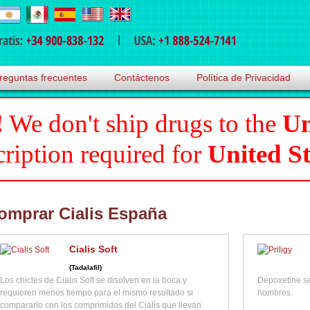
reguntas frecuentes
Contáctenos
Política de Privacidad
!
We don't ship drugs to the
Un
cription required for
United St
omprar Cialis España
Cialis Soft
(Tadalafil)
Los chicles de Cialis Soft se disolven en la boca y
Depoxetine se
requieren menos tiempo para el mismo resultado si
hombres.
compararlo con los comprimidos del Cialis que llevan