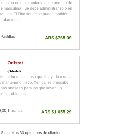
e emplea en el tratamiento de la pérdida de
cie masculina). Se debe administrar sólo en
adultas. El Finasteride se puede también
tratamiento ...
Pastillas
ARS $765.09
Orlistat
(Orlistat)
inhibidor de la lipasa que le ayuda a quitar
y mantenerlo fijado. Xenical se prescribe
onas obesas y para las que llevan un
tros problemas ...
,30, Pastillas
ARS $1 055.29
e
5
estrellas
33
opiniones de
clientes
.