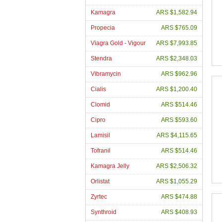
Kamagra
ARS $1,582.94
Propecia
ARS $765.09
Viagra Gold - Vigour
ARS $7,993.85
Stendra
ARS $2,348.03
Vibramycin
ARS $962.96
Cialis
ARS $1,200.40
Clomid
ARS $514.46
Cipro
ARS $593.60
Lamisil
ARS $4,115.65
Tofranil
ARS $514.46
Kamagra Jelly
ARS $2,506.32
Orlistat
ARS $1,055.29
Zyrtec
ARS $474.88
Synthroid
ARS $408.93