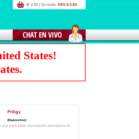
0
0.00 | Su cesta:
ARS $ 0.00
ited States!
ates.
Priligy
(Dapoxetine)
 usa para tratar ejaculación prematura de