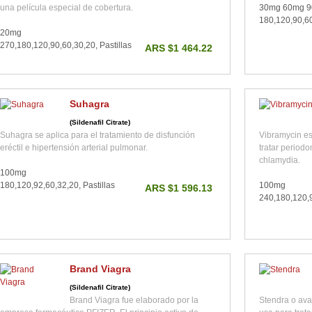
una película especial de cobertura.
30mg 60mg 
180,120,90,60
20mg
270,180,120,90,60,30,20, Pastillas
ARS $1 464.22
Suhagra
(Sildenafil Citrate)
Suhagra se aplica para el tratamiento de disfunción
Vibramycin es
eréctil e hipertensión arterial pulmonar.
tratar periodo
chlamydia.
100mg
180,120,92,60,32,20, Pastillas
100mg
ARS $1 596.13
240,180,120,9
Brand Viagra
(Sildenafil Citrate)
Brand Viagra fue elaborado por la
Stendra o ava