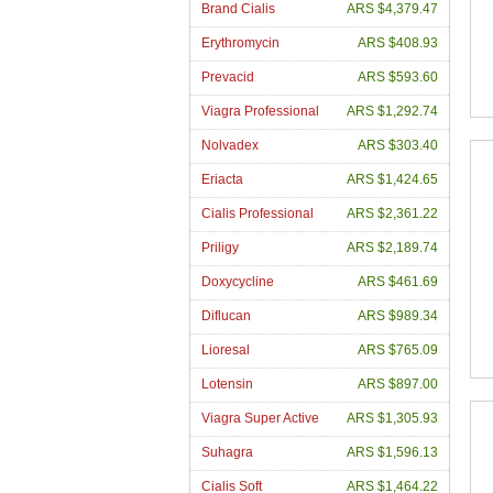
Brand Cialis
ARS $4,379.47
Erythromycin
ARS $408.93
Prevacid
ARS $593.60
Viagra Professional
ARS $1,292.74
Nolvadex
ARS $303.40
Eriacta
ARS $1,424.65
Cialis Professional
ARS $2,361.22
Priligy
ARS $2,189.74
Doxycycline
ARS $461.69
Diflucan
ARS $989.34
Lioresal
ARS $765.09
Lotensin
ARS $897.00
Viagra Super Active
ARS $1,305.93
Suhagra
ARS $1,596.13
Cialis Soft
ARS $1,464.22