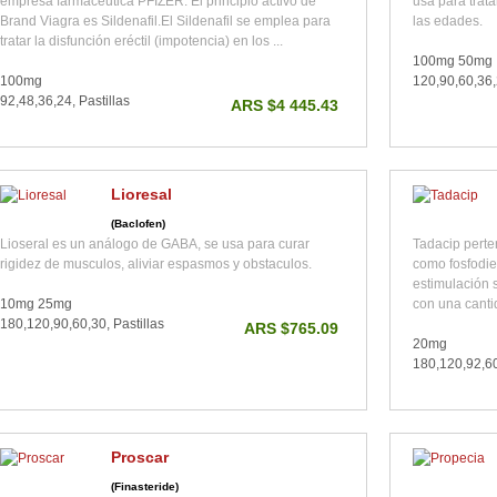
empresa farmacéutica PFIZER. El principio activo de
usa para trata
Brand Viagra es Sildenafil.El Sildenafil se emplea para
las edades.
tratar la disfunción eréctil (impotencia) en los ...
100mg 50mg
100mg
120,90,60,36,2
92,48,36,24, Pastillas
ARS $4 445.43
Lioresal
(Baclofen)
Lioseral es un análogo de GABA, se usa para curar
Tadacip perte
rigidez de musculos, aliviar espasmos y obstaculos.
como fosfodie
estimulación s
10mg 25mg
con una cantid
180,120,90,60,30, Pastillas
ARS $765.09
20mg
180,120,92,60
Proscar
(Finasteride)