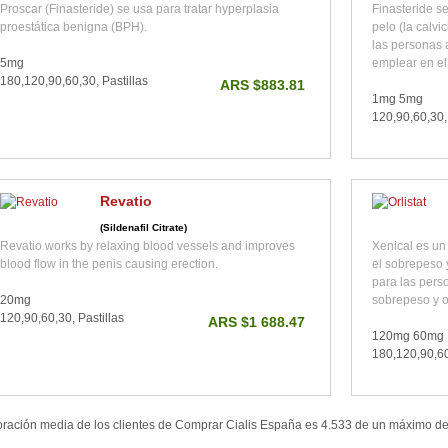
Proscar (Finasteride) se usa para tratar hyperplasia
Finasteride s
proestática benigna (BPH).
pelo (la calvi
las personas 
5mg
emplear en el 
180,120,90,60,30, Pastillas
ARS $883.81
1mg 5mg
120,90,60,30, 
Revatio
(Sildenafil Citrate)
Revatio works by relaxing blood vessels and improves
Xenical es un 
blood flow in the penis causing erection.
el sobrepeso 
para las pers
20mg
sobrepeso y o
120,90,60,30, Pastillas
ARS $1 688.47
120mg 60mg
180,120,90,60
oración media de los clientes de
Comprar Cialis España
es
4.533
de un máximo d