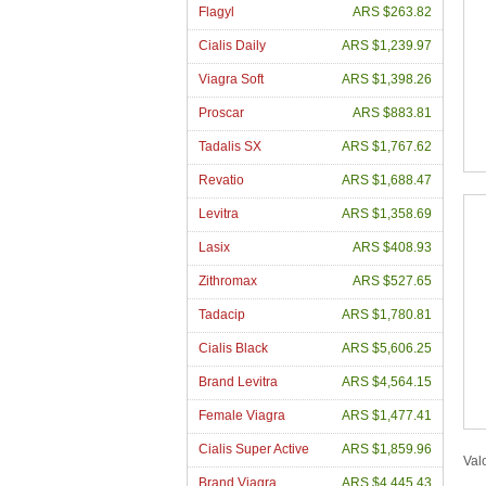
Flagyl
ARS $263.82
Cialis Daily
ARS $1,239.97
Viagra Soft
ARS $1,398.26
Proscar
ARS $883.81
Tadalis SX
ARS $1,767.62
Revatio
ARS $1,688.47
Levitra
ARS $1,358.69
Lasix
ARS $408.93
Zithromax
ARS $527.65
Tadacip
ARS $1,780.81
Cialis Black
ARS $5,606.25
Brand Levitra
ARS $4,564.15
Female Viagra
ARS $1,477.41
Cialis Super Active
ARS $1,859.96
Val
Brand Viagra
ARS $4,445.43