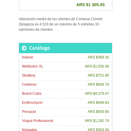
ARS $1 305.93
Valoración media de los clientes de
Comprar Clomid
Zaragoza
es
4.533
de un máximo de
5
estrellas
33
opiniones de
clientes
.
Catálogo
Inderal
ARS $369.35
Wellbutrin XL
ARS $1,556.56
Strattera
ARS $751.90
Celebrex
ARS $606.79
Brand Cialis
ARS $4,379.47
Erythromycin
ARS $408.93
Prevacid
ARS $593.60
Viagra Professional
ARS $1,292.74
Nolvadex
ARS $303.40