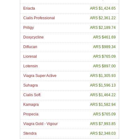
Eriacta
ARS $1,424.65
Cialis Professional
ARS $2,361.22
Priligy
ARS $2,189.74
Doxycycline
ARS $461.69
Diflucan
ARS $989.34
Lioresal
ARS $765.09
Lotensin
ARS $897.00
Viagra Super Active
ARS $1,305.93
Suhagra
ARS $1,596.13
Cialis Soft
ARS $1,464.22
Kamagra
ARS $1,582.94
Propecia
ARS $765.09
Viagra Gold - Vigour
ARS $7,993.85
Stendra
ARS $2,348.03