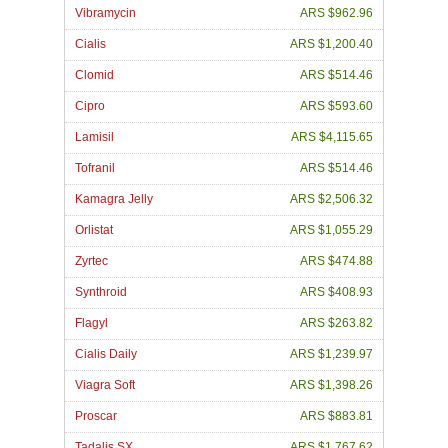
Vibramycin
ARS $962.96
Cialis
ARS $1,200.40
Clomid
ARS $514.46
Cipro
ARS $593.60
Lamisil
ARS $4,115.65
Tofranil
ARS $514.46
Kamagra Jelly
ARS $2,506.32
Orlistat
ARS $1,055.29
Zyrtec
ARS $474.88
Synthroid
ARS $408.93
Flagyl
ARS $263.82
Cialis Daily
ARS $1,239.97
Viagra Soft
ARS $1,398.26
Proscar
ARS $883.81
Tadalis SX
ARS $1,767.62