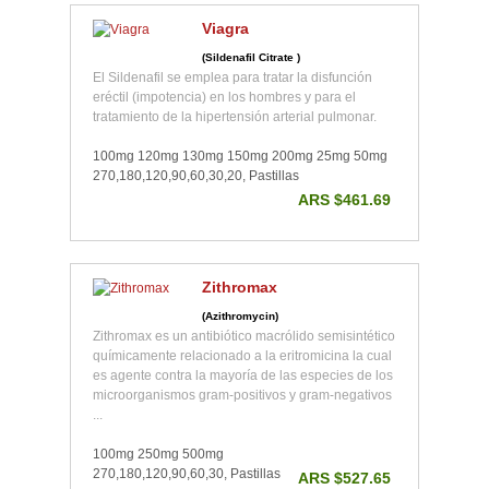
Viagra
(Sildenafil Citrate )
El Sildenafil se emplea para tratar la disfunción
eréctil (impotencia) en los hombres y para el
tratamiento de la hipertensión arterial pulmonar.
100mg 120mg 130mg 150mg 200mg 25mg 50mg
270,180,120,90,60,30,20, Pastillas
ARS $461.69
Zithromax
(Azithromycin)
Zithromax es un antibiótico macrólido semisintético
químicamente relacionado a la eritromicina la cual
es agente contra la mayoría de las especies de los
microorganismos gram-positivos y gram-negativos
...
100mg 250mg 500mg
270,180,120,90,60,30, Pastillas
ARS $527.65