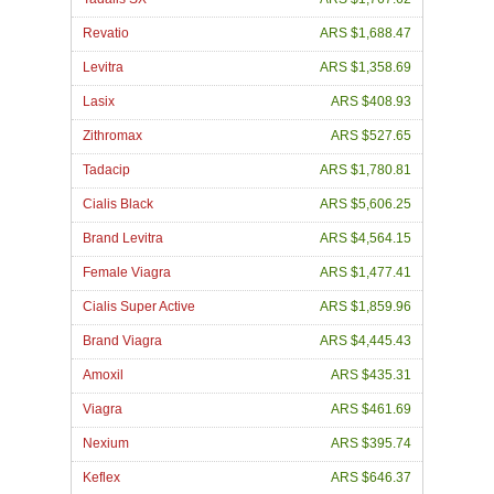
Revatio
ARS $1,688.47
Levitra
ARS $1,358.69
Lasix
ARS $408.93
Zithromax
ARS $527.65
Tadacip
ARS $1,780.81
Cialis Black
ARS $5,606.25
Brand Levitra
ARS $4,564.15
Female Viagra
ARS $1,477.41
Cialis Super Active
ARS $1,859.96
Brand Viagra
ARS $4,445.43
Amoxil
ARS $435.31
Viagra
ARS $461.69
Nexium
ARS $395.74
Keflex
ARS $646.37