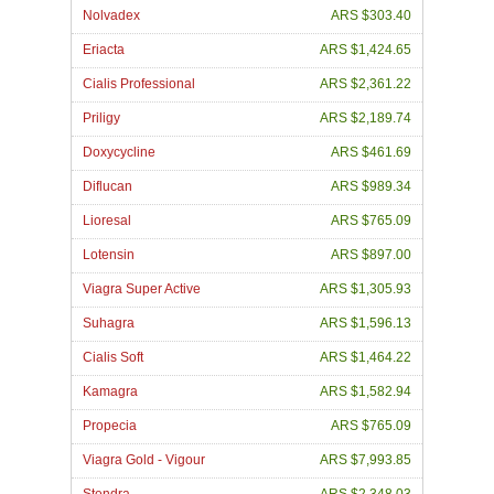
Nolvadex
ARS $303.40
Eriacta
ARS $1,424.65
Cialis Professional
ARS $2,361.22
Priligy
ARS $2,189.74
Doxycycline
ARS $461.69
Diflucan
ARS $989.34
Lioresal
ARS $765.09
Lotensin
ARS $897.00
Viagra Super Active
ARS $1,305.93
Suhagra
ARS $1,596.13
Cialis Soft
ARS $1,464.22
Kamagra
ARS $1,582.94
Propecia
ARS $765.09
Viagra Gold - Vigour
ARS $7,993.85