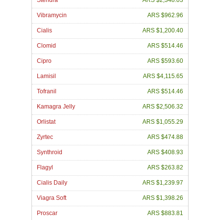
Stendra
ARS $2,348.03
Vibramycin
ARS $962.96
Cialis
ARS $1,200.40
Clomid
ARS $514.46
Cipro
ARS $593.60
Lamisil
ARS $4,115.65
Tofranil
ARS $514.46
Kamagra Jelly
ARS $2,506.32
Orlistat
ARS $1,055.29
Zyrtec
ARS $474.88
Synthroid
ARS $408.93
Flagyl
ARS $263.82
Cialis Daily
ARS $1,239.97
Viagra Soft
ARS $1,398.26
Proscar
ARS $883.81