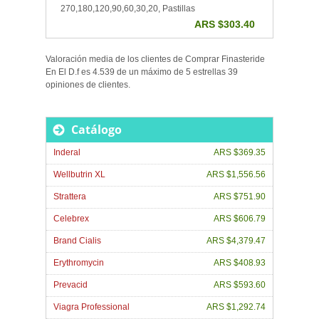
270,180,120,90,60,30,20, Pastillas
ARS $303.40
Valoración media de los clientes de
Comprar Finasteride
En El D.f
es
4.539
de un máximo de
5
estrellas
39
opiniones de
clientes
.
Catálogo
Inderal
ARS $369.35
Wellbutrin XL
ARS $1,556.56
Strattera
ARS $751.90
Celebrex
ARS $606.79
Brand Cialis
ARS $4,379.47
Erythromycin
ARS $408.93
Prevacid
ARS $593.60
Viagra Professional
ARS $1,292.74