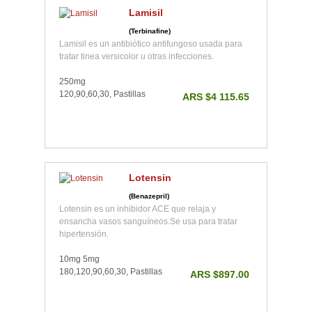
Lamisil
(Terbinafine)
Lamisil es un antibiótico antifungoso usada para
tratar tinea versicolor u otras infecciones.
250mg
120,90,60,30, Pastillas
ARS $4 115.65
Lotensin
(Benazepril)
Lotensin es un inhibidor ACE que relaja y
ensancha vasos sanguíneos.Se usa para tratar
hipertensión.
10mg 5mg
180,120,90,60,30, Pastillas
ARS $897.00