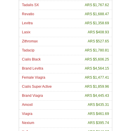
Tadalis SX
ARS $1,767.62
Revatio
ARS $1,688.47
Levitra
ARS $1,358.69
Lasix
ARS $408.93
Zithromax
ARS $527.65
Tadacip
ARS $1,780.81
Cialis Black
ARS $5,606.25
Brand Levitra
ARS $4,564.15
Female Viagra
ARS $1,477.41
Cialis Super Active
ARS $1,859.96
Brand Viagra
ARS $4,445.43
Amoxil
ARS $435.31
Viagra
ARS $461.69
Nexium
ARS $395.74