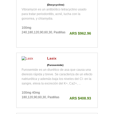
(Doxycycline)
Vibramycin es un antibiótico tetracyclino usado
para tratar periodontitis, acné, lucha con la
gonorrea, y chlamydia.
100mg
240,180,120,90,60,30, Pastillas
ARS $962.96
Lasix
(Furosemide)
Furosemide es un diurético de asa que causa una
dieresis rápida y breve. Se caracteriza de un efecto
natriurética y además baja los niveles del Cl- en la
sangre, eleva la excreción del K+, Ca2+, ...
100mg 40mg
180,120,90,60,30, Pastillas
ARS $408.93