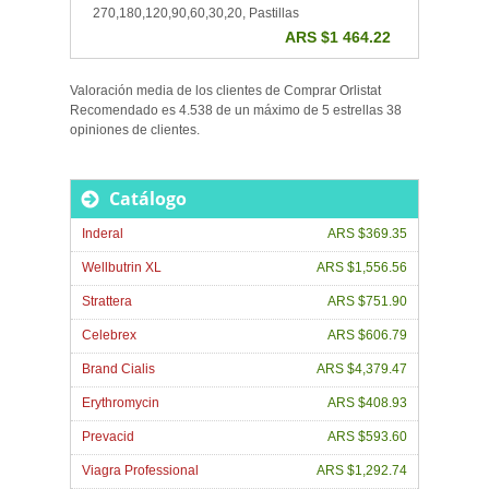
270,180,120,90,60,30,20, Pastillas
ARS $1 464.22
Valoración media de los clientes de
Comprar Orlistat
Recomendado
es
4.538
de un máximo de
5
estrellas
38
opiniones de
clientes
.
Catálogo
Inderal
ARS $369.35
Wellbutrin XL
ARS $1,556.56
Strattera
ARS $751.90
Celebrex
ARS $606.79
Brand Cialis
ARS $4,379.47
Erythromycin
ARS $408.93
Prevacid
ARS $593.60
Viagra Professional
ARS $1,292.74