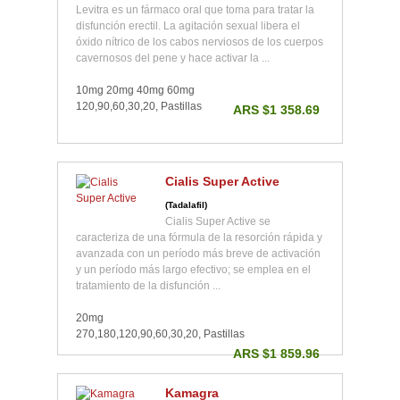
Levitra es un fármaco oral que toma para tratar la
disfunción erectil. La agitación sexual libera el
óxido nítrico de los cabos nerviosos de los cuerpos
cavernosos del pene y hace activar la ...
10mg 20mg 40mg 60mg
120,90,60,30,20, Pastillas
ARS $1 358.69
Cialis Super Active
(Tadalafil)
Cialis Super Active se
caracteriza de una fórmula de la resorción rápida y
avanzada con un período más breve de activación
y un período más largo efectivo; se emplea en el
tratamiento de la disfunción ...
20mg
270,180,120,90,60,30,20, Pastillas
ARS $1 859.96
Kamagra