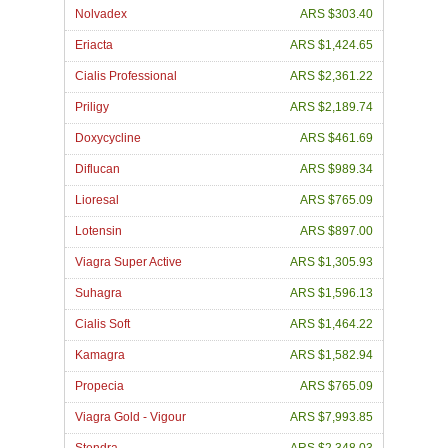
Nolvadex
ARS $303.40
Eriacta
ARS $1,424.65
Cialis Professional
ARS $2,361.22
Priligy
ARS $2,189.74
Doxycycline
ARS $461.69
Diflucan
ARS $989.34
Lioresal
ARS $765.09
Lotensin
ARS $897.00
Viagra Super Active
ARS $1,305.93
Suhagra
ARS $1,596.13
Cialis Soft
ARS $1,464.22
Kamagra
ARS $1,582.94
Propecia
ARS $765.09
Viagra Gold - Vigour
ARS $7,993.85