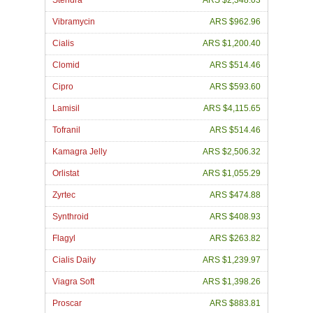
Stendra
ARS $2,348.03
Vibramycin
ARS $962.96
Cialis
ARS $1,200.40
Clomid
ARS $514.46
Cipro
ARS $593.60
Lamisil
ARS $4,115.65
Tofranil
ARS $514.46
Kamagra Jelly
ARS $2,506.32
Orlistat
ARS $1,055.29
Zyrtec
ARS $474.88
Synthroid
ARS $408.93
Flagyl
ARS $263.82
Cialis Daily
ARS $1,239.97
Viagra Soft
ARS $1,398.26
Proscar
ARS $883.81