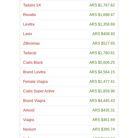
Tadalis SX
ARS $1,767.62
Revatio
ARS $1,688.47
Levitra
ARS $1,358.69
Lasix
ARS $408.93
Zithromax
ARS $527.65
Tadacip
ARS $1,780.81
Cialis Black
ARS $5,606.25
Brand Levitra
ARS $4,564.15
Female Viagra
ARS $1,477.41
Cialis Super Active
ARS $1,859.96
Brand Viagra
ARS $4,445.43
Amoxil
ARS $435.31
Viagra
ARS $461.69
Nexium
ARS $395.74