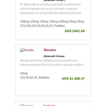
(Sildenafil Citrate )
El Sildenafil se emplea para tratar la disfunción
eréctil (impotencia) en los hombres y para el
tratamiento de la hipertensión arterial pulmonar.
100mg 120mg 130mg 150mg 200mg 25mg 50mg
270,180,120,90,60,30,20, Pastillas
ARS $461.69
Revatio
(Sildenafil Citrate)
Revatio works by relaxing blood vessels and
improves blood flow in the penis causing erection.
20mg
120,90,60,30, Pastillas
ARS $1 688.47