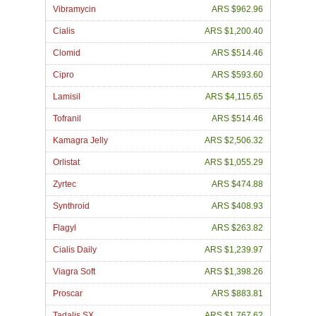
Vibramycin
ARS $962.96
Cialis
ARS $1,200.40
Clomid
ARS $514.46
Cipro
ARS $593.60
Lamisil
ARS $4,115.65
Tofranil
ARS $514.46
Kamagra Jelly
ARS $2,506.32
Orlistat
ARS $1,055.29
Zyrtec
ARS $474.88
Synthroid
ARS $408.93
Flagyl
ARS $263.82
Cialis Daily
ARS $1,239.97
Viagra Soft
ARS $1,398.26
Proscar
ARS $883.81
Tadalis SX
ARS $1,767.62