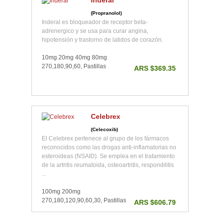
Inderal
(Propranolol)
Inderal es bloqueador de receptor beta-
adrenergico y se usa para curar angina,
hipotensión y trastorno de latidos de corazón.
10mg 20mg 40mg 80mg
270,180,90,60, Pastillas
ARS $369.35
Celebrex
(Celecoxib)
El Celebrex pertenece al grupo de los fármacos
reconocidos como las drogas anti-inflamatorias no
esteroideas (NSAID). Se emplea en el tratamiento
de la artritis reumatoida, osteoartritis, respondilitis
...
100mg 200mg
270,180,120,90,60,30, Pastillas
ARS $606.79