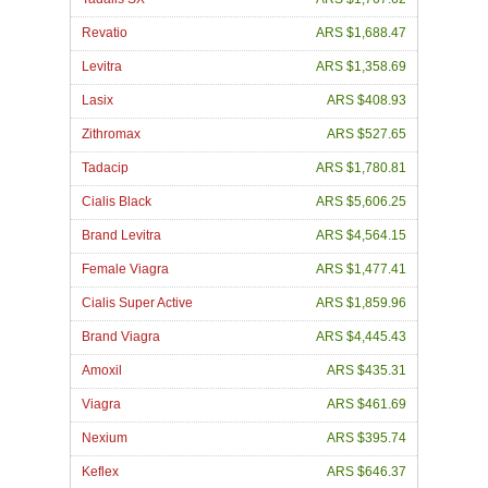
Revatio
ARS $1,688.47
Levitra
ARS $1,358.69
Lasix
ARS $408.93
Zithromax
ARS $527.65
Tadacip
ARS $1,780.81
Cialis Black
ARS $5,606.25
Brand Levitra
ARS $4,564.15
Female Viagra
ARS $1,477.41
Cialis Super Active
ARS $1,859.96
Brand Viagra
ARS $4,445.43
Amoxil
ARS $435.31
Viagra
ARS $461.69
Nexium
ARS $395.74
Keflex
ARS $646.37