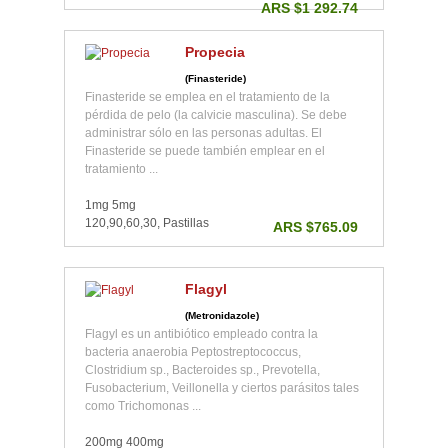
ARS $1 292.74
Propecia
(Finasteride)
Finasteride se emplea en el tratamiento de la
pérdida de pelo (la calvicie masculina). Se debe
administrar sólo en las personas adultas. El
Finasteride se puede también emplear en el
tratamiento ...
1mg 5mg
120,90,60,30, Pastillas
ARS $765.09
Flagyl
(Metronidazole)
Flagyl es un antibiótico empleado contra la
bacteria anaerobia Peptostreptococcus,
Clostridium sp., Bacteroides sp., Prevotella,
Fusobacterium, Veillonella y ciertos parásitos tales
como Trichomonas ...
200mg 400mg