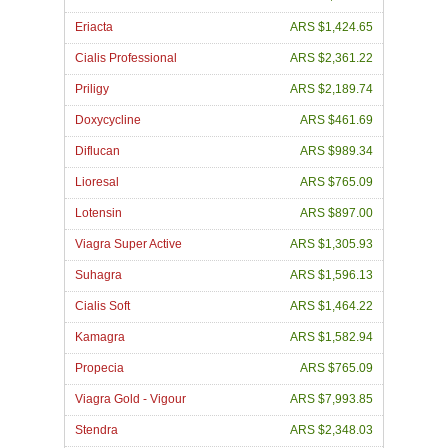
Eriacta
ARS $1,424.65
Cialis Professional
ARS $2,361.22
Priligy
ARS $2,189.74
Doxycycline
ARS $461.69
Diflucan
ARS $989.34
Lioresal
ARS $765.09
Lotensin
ARS $897.00
Viagra Super Active
ARS $1,305.93
Suhagra
ARS $1,596.13
Cialis Soft
ARS $1,464.22
Kamagra
ARS $1,582.94
Propecia
ARS $765.09
Viagra Gold - Vigour
ARS $7,993.85
Stendra
ARS $2,348.03