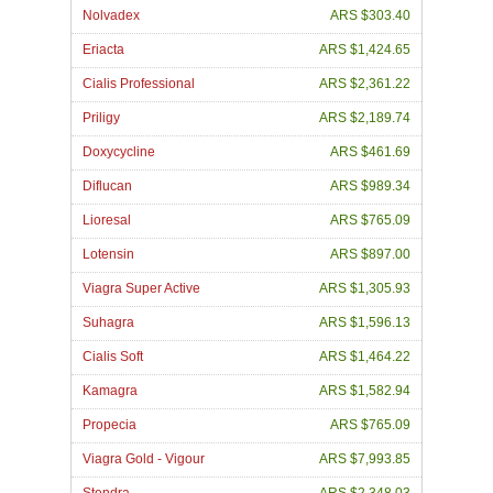
Nolvadex
ARS $303.40
Eriacta
ARS $1,424.65
Cialis Professional
ARS $2,361.22
Priligy
ARS $2,189.74
Doxycycline
ARS $461.69
Diflucan
ARS $989.34
Lioresal
ARS $765.09
Lotensin
ARS $897.00
Viagra Super Active
ARS $1,305.93
Suhagra
ARS $1,596.13
Cialis Soft
ARS $1,464.22
Kamagra
ARS $1,582.94
Propecia
ARS $765.09
Viagra Gold - Vigour
ARS $7,993.85