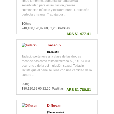
libido femenino, aumenta llamada sexual,
sensibilidad para estimulación, provee
culminación múltiple y extraordinario, lubricación
perfecta y natural. Trabaja por ...
100mg
240,180,120,92,60,32,20, Pastillas
ARS $1 477.41
Tadacip
(Tadalafil)
Tadacip pertenece a la clase de las drogas
reconocidas como fosfodiesterasa-5 (PDE-5). A la
ocurrencia de la estimulación sexual Tadacip
facilita que el pene se llene con una cantidad de la
sangre ...
20mg
180,120,92,60,32,20, Pastillas
ARS $1 780.81
Diflucan
(Fluconazole)