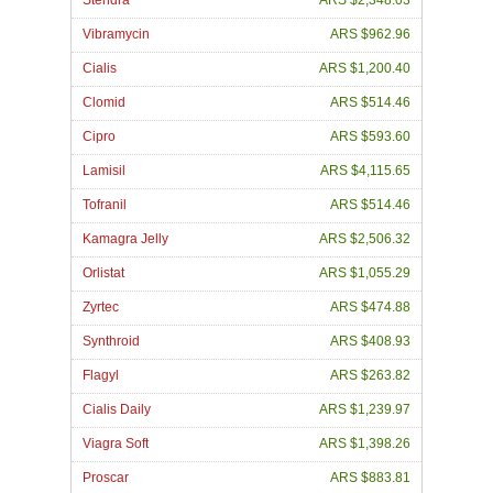
Stendra
ARS $2,348.03
Vibramycin
ARS $962.96
Cialis
ARS $1,200.40
Clomid
ARS $514.46
Cipro
ARS $593.60
Lamisil
ARS $4,115.65
Tofranil
ARS $514.46
Kamagra Jelly
ARS $2,506.32
Orlistat
ARS $1,055.29
Zyrtec
ARS $474.88
Synthroid
ARS $408.93
Flagyl
ARS $263.82
Cialis Daily
ARS $1,239.97
Viagra Soft
ARS $1,398.26
Proscar
ARS $883.81