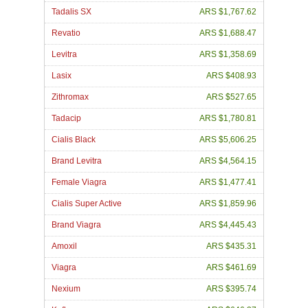
Tadalis SX
ARS $1,767.62
Revatio
ARS $1,688.47
Levitra
ARS $1,358.69
Lasix
ARS $408.93
Zithromax
ARS $527.65
Tadacip
ARS $1,780.81
Cialis Black
ARS $5,606.25
Brand Levitra
ARS $4,564.15
Female Viagra
ARS $1,477.41
Cialis Super Active
ARS $1,859.96
Brand Viagra
ARS $4,445.43
Amoxil
ARS $435.31
Viagra
ARS $461.69
Nexium
ARS $395.74