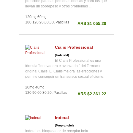
prescribe para las personas obesas y para las que
llevan un sobrepeso y otros problemas ...
120mg 60mg
180,120,90,60,30, Pastillas
ARS $1 055.29
Cialis Professional
(Tadalafil)
El Cialis Professional es una
fórmula "innovadora e avanzada " del fármaco
original Cialis. El Cialis mejora las erecciones y
permite conseguir un transursco sexual eficiente.
20mg 40mg
120,90,60,30,20, Pastillas
ARS $2 361.22
Inderal
(Propranolol)
Inderal es bloqueador de receptor beta-