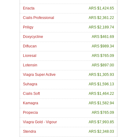
Eriacta
ARS $1,424.65
Cialis Professional
ARS $2,361.22
Priligy
ARS $2,189.74
Doxycycline
ARS $461.69
Diflucan
ARS $989.34
Lioresal
ARS $765.09
Lotensin
ARS $897.00
Viagra Super Active
ARS $1,305.93
Suhagra
ARS $1,596.13
Cialis Soft
ARS $1,464.22
Kamagra
ARS $1,582.94
Propecia
ARS $765.09
Viagra Gold - Vigour
ARS $7,993.85
Stendra
ARS $2,348.03