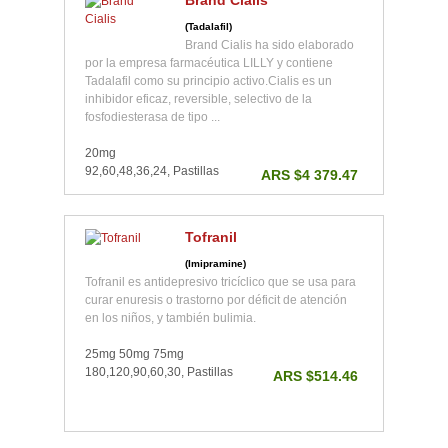
Brand Cialis
(Tadalafil)
Brand Cialis ha sido elaborado
por la empresa farmacéutica LILLY y contiene
Tadalafil como su principio activo.Cialis es un
inhibidor eficaz, reversible, selectivo de la
fosfodiesterasa de tipo ...
20mg
92,60,48,36,24, Pastillas
ARS $4 379.47
Tofranil
(Imipramine)
Tofranil es antidepresivo tricíclico que se usa para
curar enuresis o trastorno por déficit de atención
en los niños, y también bulimia.
25mg 50mg 75mg
180,120,90,60,30, Pastillas
ARS $514.46