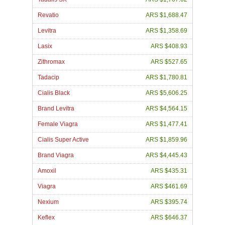
Revatio
ARS $1,688.47
Levitra
ARS $1,358.69
Lasix
ARS $408.93
Zithromax
ARS $527.65
Tadacip
ARS $1,780.81
Cialis Black
ARS $5,606.25
Brand Levitra
ARS $4,564.15
Female Viagra
ARS $1,477.41
Cialis Super Active
ARS $1,859.96
Brand Viagra
ARS $4,445.43
Amoxil
ARS $435.31
Viagra
ARS $461.69
Nexium
ARS $395.74
Keflex
ARS $646.37