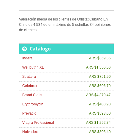
Valoración media de los clientes de
Orlistat Cubano En
Chile
es
4.534
de un máximo de
5
estrellas
34
opiniones
de
clientes
.
Catálogo
Inderal
ARS $369.35
Wellbutrin XL
ARS $1,556.56
Strattera
ARS $751.90
Celebrex
ARS $606.79
Brand Cialis
ARS $4,379.47
Erythromycin
ARS $408.93
Prevacid
ARS $593.60
Viagra Professional
ARS $1,292.74
Nolvadex
ARS $303.40