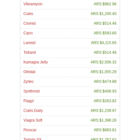
Vibramycin
ARS $962.96
Cialis
ARS $1,200.40
Clomid
ARS $514.46
Cipro
ARS $593.60
Lamisil
ARS $4,115.65
Tofranil
ARS $514.46
Kamagra Jelly
ARS $2,506.32
Orlistat
ARS $1,055.29
Zyrtec
ARS $474.88
Synthroid
ARS $408.93
Flagyl
ARS $263.82
Cialis Daily
ARS $1,239.97
Viagra Soft
ARS $1,398.26
Proscar
ARS $883.81
Tadalis SX
ARS $1,767.62